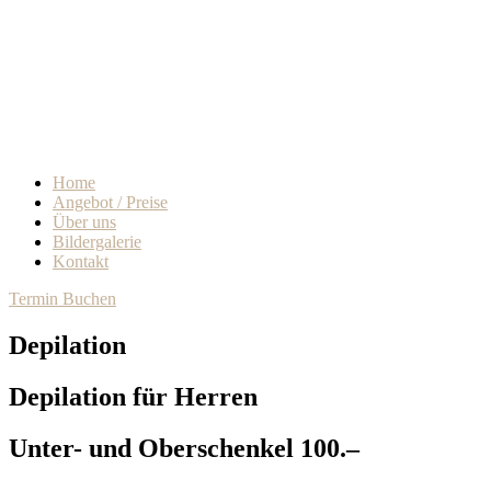
Home
Angebot / Preise
Über uns
Bildergalerie
Kontakt
Termin Buchen
Depilation
Depilation für Herren
Unter- und Oberschenkel
100.–​